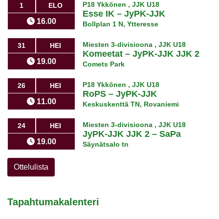
P18 Ykkönen , JJK U18
1
ELO
Esse IK
–
JyPK-JJK
16.00
Bollplan 1 N, Ytteresse
Miesten 3-divisioona , JJK U18
31
HEI
Komeetat
–
JyPK-JJK JJK 2
19.00
Comets Park
P18 Ykkönen , JJK U18
26
HEI
RoPS
–
JyPK-JJK
11.00
Keskuskenttä TN, Rovaniemi
Miesten 3-divisioona , JJK U18
24
HEI
JyPK-JJK JJK 2
–
SaPa
19.00
Säynätsalo tn
Ottelulista
Tapahtumakalenteri