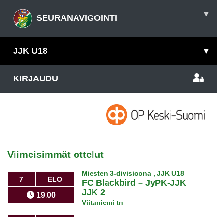
▾
SEURANAVIGOINTI
JJK U18
▾
KIRJAUDU
Viimeisimmät ottelut
Miesten 3-divisioona , JJK U18
7
ELO
FC Blackbird
–
JyPK-JJK
JJK 2
19.00
Viitaniemi tn