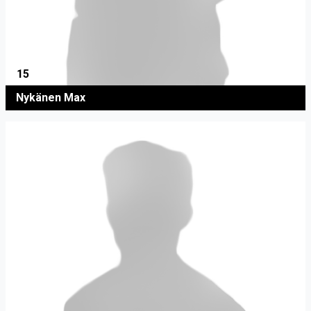
15
Nykänen Max