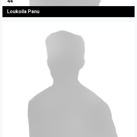
44
Loukoila Panu