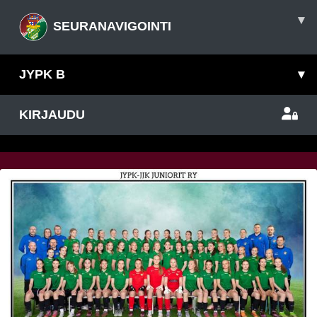
▾
SEURANAVIGOINTI
JYPK B
▾
KIRJAUDU