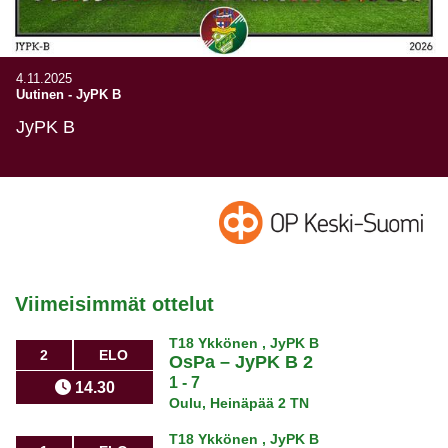
4.11.2025
Uutinen
-
JyPK B
JyPK B
Viimeisimmät ottelut
T18 Ykkönen , JyPK B
2
ELO
OsPa
–
JyPK B 2
1 - 7
14.30
Oulu, Heinäpää 2 TN
T18 Ykkönen , JyPK B