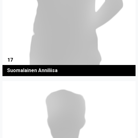
17
Suomalainen Anniliisa