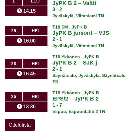
1
ELO
JyPK B 2
–
Valtti
3 - 2
14.15
Jyväskylä, Viitaniemi TN
T18 SM , JyPK B
29
HEI
JyPK B juniorit
–
VJS
2 - 1
16.00
Jyväskylä, Viitaniemi TN
T18 Ykkönen , JyPK B
JyPK B 2
–
SJK-j
26
HEI
2 - 1
16.45
Säynätsalo, Jyväskylä. Säynätsalo
TN
T18 Ykkönen , JyPK B
25
HEI
EPS/2
–
JyPK B 2
1 - 7
13.30
Espoo, Espoonlahti 2 TN
Ottelulista