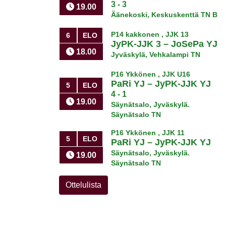
3 - 3
19.00
Äänekoski, Keskuskenttä TN B
P14 kakkonen , JJK 13
6
ELO
JyPK-JJK 3
–
JoSePa YJ
18.00
Jyväskylä, Vehkalampi TN
P16 Ykkönen , JJK U16
PaRi YJ
–
JyPK-JJK YJ
5
ELO
4 - 1
19.00
Säynätsalo, Jyväskylä.
Säynätsalo TN
P16 Ykkönen , JJK 11
5
ELO
PaRi YJ
–
JyPK-JJK YJ
Säynätsalo, Jyväskylä.
19.00
Säynätsalo TN
Ottelulista