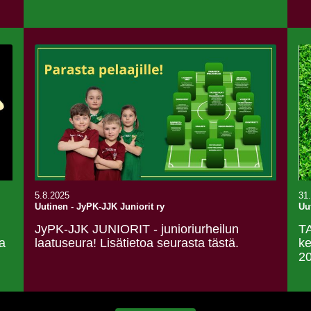
5.8.2025
31
Uutinen
-
JyPK-JJK Juniorit ry
Uu
JyPK-JJK JUNIORIT - junioriurheilun
TA
a
laatuseura! Lisätietoa seurasta tästä.
ke
20