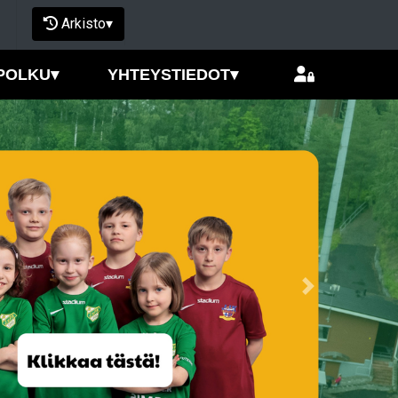
Arkisto
▾
POLKU
▾
YHTEYSTIEDOT
▾
Next