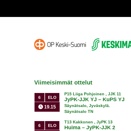
Viimeisimmät ottelut
P15 Liiga Pohjoinen , JJK 11
6
ELO
JyPK-JJK YJ
–
KuPS YJ
Säynätsalo, Jyväskylä.
19.15
Säynätsalo TN
T13 Kakkonen , JyPK 13
6
ELO
Huima
–
JyPK-JJK 2