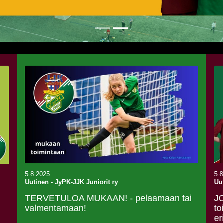
5.8.2025
5.
Uutinen
-
JyPK-JJK Juniorit ry
Uu
TERVETULOA MUKAAN! - pelaamaan tai
J
valmentamaan!
to
er