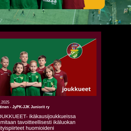
8.2025
tinen
-
JyPK-JJK Juniorit ry
OUKKUEET- ikäkausijoukkueissa
imitaan tavoitteellisesti ikäluokan
ityispiirteet huomioideni