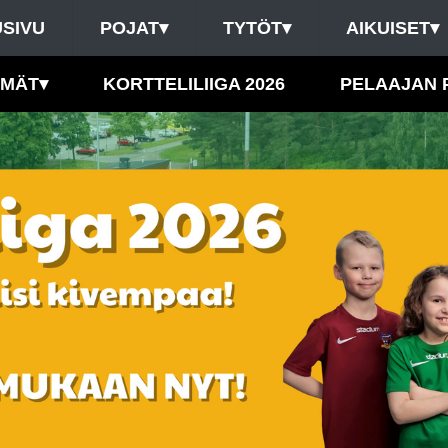
SIVU
POJAT
▾
TYTÖT
▾
AIKUISET
▾
HMÄT
▾
KORTTELILIIGA 2026
PELAAJAN 