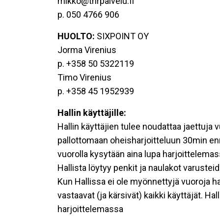
mikko@thrpalvelu.fi
p. 050 4766 906
HUOLTO:
SIXPOINT OY
Jorma Virenius
p. +358 50 5322119
Timo Virenius
p. +358 45 1952939
Hallin käyttäjille:
Hallin käyttäjien tulee noudattaa jaettuja 
pallottomaan oheisharjoitteluun 30min en
vuorolla kysytään aina lupa harjoittelemas
Hallista löytyy penkit ja naulakot varustei
Kun Hallissa ei ole myönnettyjä vuoroja ha
vastaavat (ja kärsivät) kaikki käyttäjät. H
harjoittelemassa