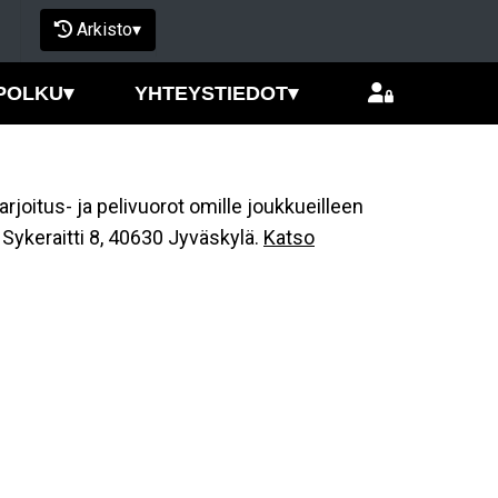
Arkisto
▾
POLKU
▾
YHTEYSTIEDOT
▾
arjoitus- ja pelivuorot omille joukkueilleen
n Sykeraitti 8, 40630 Jyväskylä.
Katso