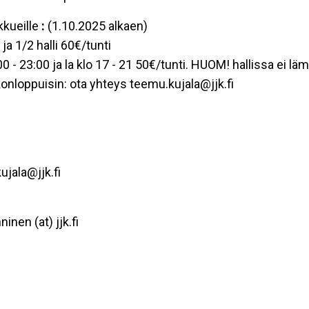
kkueille
:
(1.10.2025 alkaen)
ja 1/2 halli 60€/tunti
0 - 23:00 ja la klo 17 - 21 50€/tunti. HUOM! hallissa ei lä
konloppuisin: ota yhteys teemu.kujala@jjk.fi
jala@jjk.fi
nen (at) jjk.fi