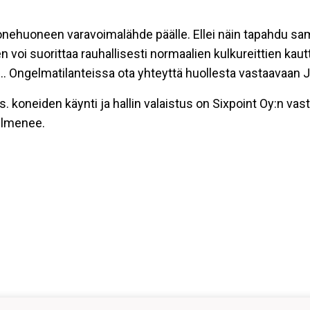
onehuoneen varavoimalähde päälle. Ellei näin tapahdu sa
 voi suorittaa rauhallisesti normaalien kulkureittien kaut
.. Ongelmatilanteissa ota yhteyttä huollesta vastaavaan
s. koneiden käynti ja hallin valaistus on Sixpoint Oy:n vast
 ilmenee.