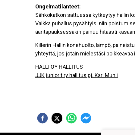
Ongelmatilanteet:
Sähkökatkon sattuessa kytkeytyy hallin k
Vaikka puhallus pysähtyisi niin poistumisen
ääritapauksessakin painuu hitaasti kasaan
Killerin Hallin konehuolto, lämpö, paineistu
yhteyttä, jos jotain mielestäsi poikkeavaa
HALLI OY HALLITUS
JJK juniorit ry hallitus pj. Kari Muhli