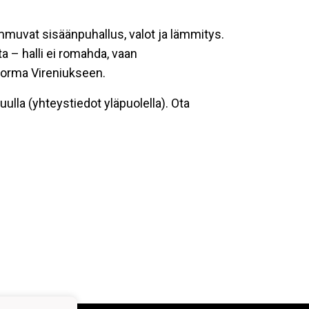
mmuvat sisäänpuhallus, valot ja lämmitys.
ta – halli ei romahda, vaan
 Jorma Vireniukseen.
uulla (yhteystiedot yläpuolella). Ota