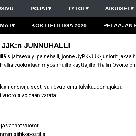
SIVU
POJAT
▾
TYTÖT
▾
AIKUISET
▾
HMÄT
▾
KORTTELILIIGA 2026
PELAAJAN 
yPK-JJK:n JUNNUHALLI
lä sijaitseva ylipainehalli, jonne JyPK-JJK-juniorit jakaa h
Hallia vuokrataan myös muille käyttäjille. Hallin Osoite o
dään ensisijaisesti vakiovuoroina talvikauden ajaksi.
 vuoroja voidaan varata.
 ja vapaat vuorot.
emmin sähköpostilla.