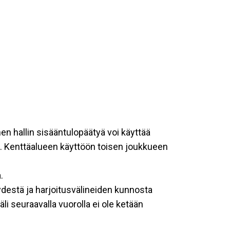
nen hallin sisääntulopäätyä voi käyttää
n. Kenttäalueen käyttöön toisen joukkueen
.
eydestä ja harjoitusvälineiden kunnosta
li seuraavalla vuorolla ei ole ketään