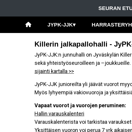
SEURAN ETU
JYPK-JJK
▾
HARRASTERY
Killerin jalkapallohalli - J
JyPK-JJK:n junnuhalli on Jyväskylän Killeril
sekä yhteistyöseuroilleen ja –joukkueille. 
sijainti kartalla >>
JyPK-JJK junioreilta yli jäävät vuorot myy
Myös lyhyempiä vakiovuoroja ja yksittäisiä
Vapaat vuorot ja vuorojen peruminen:
Hallin varauskalenteri
Varauskalenterista voi tarkistaa varaukset
Yksittäisen vuoron voi perua 7 vrk aikais