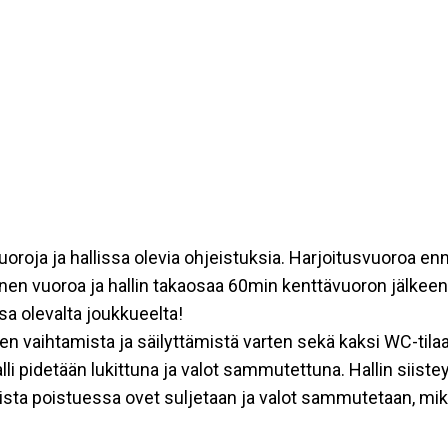
vuoroja ja hallissa olevia ohjeistuksia. Harjoitusvuoroa en
nen vuoroa ja hallin takaosaa 60min kenttävuoron jälkee
sa olevalta joukkueelta!
den vaihtamista ja säilyttämistä varten sekä kaksi WC-tilaa
lli pidetään lukittuna ja valot sammutettuna. Hallin siist
allista poistuessa ovet suljetaan ja valot sammutetaan, mikä