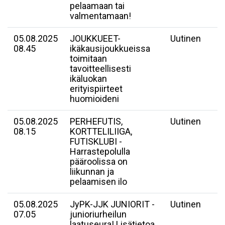
pelaamaan tai
valmentamaan!
05.08.2025
JOUKKUEET-
Uutinen
08.45
ikäkausijoukkueissa
toimitaan
tavoitteellisesti
ikäluokan
erityispiirteet
huomioideni
05.08.2025
PERHEFUTIS,
Uutinen
08.15
KORTTELILIIGA,
FUTISKLUBI -
Harrastepolulla
pääroolissa on
liikunnan ja
pelaamisen ilo
05.08.2025
JyPK-JJK JUNIORIT -
Uutinen
07.05
junioriurheilun
laatuseura! Lisätietoa