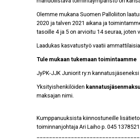
mahdollistava toimintaympäristö on kansall
Olemme mukana Suomen Palloliiton laatus
2020 ja talven 2021 aikana ja toimintamme
tasoille 4 ja 5 on arvioitu 14 seuraa, jo
Laadukas kasvatustyö vaatii ammattilaisia
Tule mukaan tukemaan toimintaamme
JyPK-JJK Juniorit ry:n kannatusjäseneksi v
Yksityishenkilöiden
kannatusjäsenmaks
maksajan nimi.
Kumppanuuksista kiinnostuneille lisätieto
toiminnanjohtaja Ari Laiho p. 045 1378521 a
_________________________________