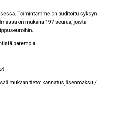
misessä. Toimintamme on auditoitu syksyn
telmässä on mukana 197 seuraa, joista
uippuseuroihin.
ntistä parempia.
sö.
 Lisää mukaan tieto: kannatusjäsenmaksu /