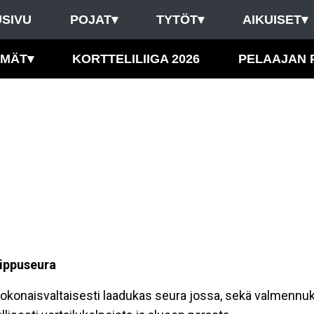
SIVU
POJAT
▾
TYTÖT
▾
AIKUISET
▾
HMÄT
▾
KORTTELILIIGA 2026
PELAAJAN 
uippuseura
kokonaisvaltaisesti laadukas seura jossa, sekä valmennu