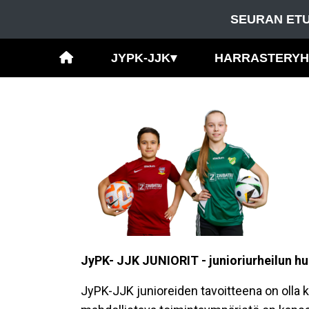
SEURAN ETU
JYPK-JJK
▾
HARRASTERY
JyPK- JJK JUNIORIT - junioriurheilun h
JyPK-JJK junioreiden tavoitteena on olla 