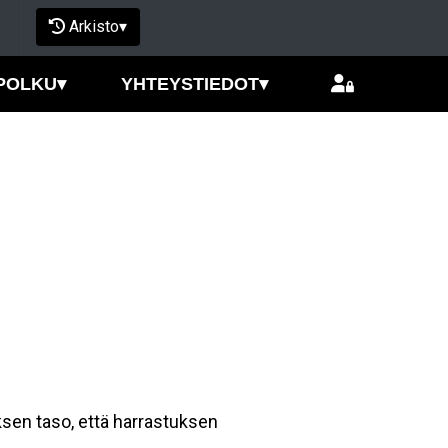
Arkisto
▾
POLKU
▾
YHTEYSTIEDOT
▾
ksen taso, että harrastuksen