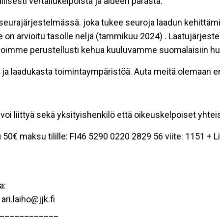
isesti vertailukelpoista ja alueen parasta.
eurajärjestelmässä. joka tukee seuroja laadun kehittä
 on arvioitu tasolle neljä (tammikuu 2024) . Laatujärjes
ten voimme perustellusti kehua kuuluvamme suomalaisiin h
 ja laadukasta toimintaympäristöä. Auta meitä olemaan e
oi liittyä sekä yksityishenkilö että oikeuskelpoiset yhtei
u
50€ maksu tilille: FI46 5290 0220 2829 56 viite: 1151 +
a:
ri.laiho@jjk.fi
____________