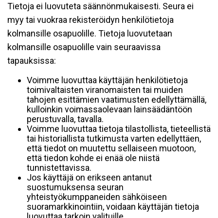
Tietoja ei luovuteta säännönmukaisesti. Seura ei
myy tai vuokraa rekisteröidyn henkilötietoja
kolmansille osapuolille. Tietoja luovutetaan
kolmansille osapuolille vain seuraavissa
tapauksissa:
Voimme luovuttaa käyttäjän henkilötietoja
toimivaltaisten viranomaisten tai muiden
tahojen esittämien vaatimusten edellyttämällä,
kulloinkin voimassaolevaan lainsäädäntöön
perustuvalla, tavalla.
Voimme luovuttaa tietoja tilastollista, tieteellistä
tai historiallista tutkimusta varten edellyttäen,
että tiedot on muutettu sellaiseen muotoon,
että tiedon kohde ei enää ole niistä
tunnistettavissa.
Jos käyttäjä on erikseen antanut
suostumuksensa seuran
yhteistyökumppaneiden sähköiseen
suoramarkkinointiin, voidaan käyttäjän tietoja
luovuttaa tarkoin valituille