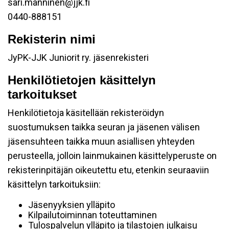
sari.manninen@jjk.fi
0440-888151
Rekisterin nimi
JyPK-JJK Juniorit ry. jäsenrekisteri
Henkilötietojen käsittelyn
tarkoitukset
Henkilötietoja käsitellään rekisteröidyn
suostumuksen taikka seuran ja jäsenen välisen
jäsensuhteen taikka muun asiallisen yhteyden
perusteella, jolloin lainmukainen käsittelyperuste on
rekisterinpitäjän oikeutettu etu, etenkin seuraaviin
käsittelyn tarkoituksiin:
Jäsenyyksien ylläpito
Kilpailutoiminnan toteuttaminen
Tulospalvelun ylläpito ja tilastojen julkaisu