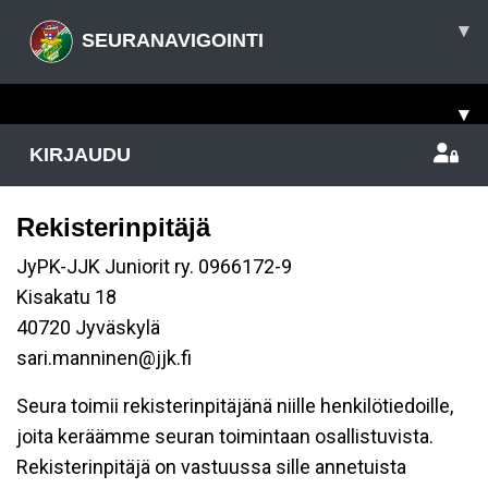
▾
SEURANAVIGOINTI
▾
KIRJAUDU
Rekisterinpitäjä
JyPK-JJK Juniorit ry. 0966172-9
Kisakatu 18
40720 Jyväskylä
sari.manninen@jjk.fi
Seura toimii rekisterinpitäjänä niille henkilötiedoille,
joita keräämme seuran toimintaan osallistuvista.
Rekisterinpitäjä on vastuussa sille annetuista