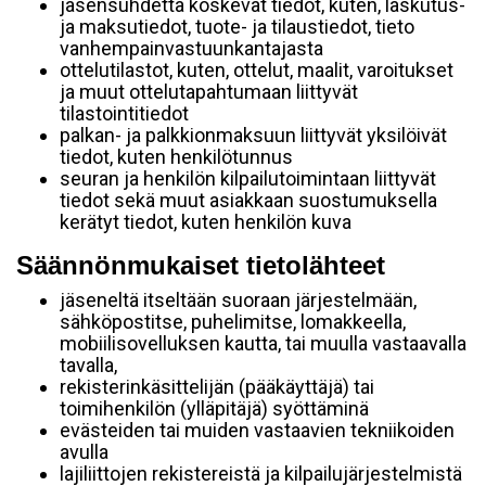
jäsensuhdetta koskevat tiedot, kuten, laskutus-
ja maksutiedot, tuote- ja tilaustiedot, tieto
vanhempainvastuunkantajasta
ottelutilastot, kuten, ottelut, maalit, varoitukset
ja muut ottelutapahtumaan liittyvät
tilastointitiedot
palkan- ja palkkionmaksuun liittyvät yksilöivät
tiedot, kuten henkilötunnus
seuran ja henkilön kilpailutoimintaan liittyvät
tiedot sekä muut asiakkaan suostumuksella
kerätyt tiedot, kuten henkilön kuva
Säännönmukaiset tietolähteet
jäseneltä itseltään suoraan järjestelmään,
sähköpostitse, puhelimitse, lomakkeella,
mobiilisovelluksen kautta, tai muulla vastaavalla
tavalla,
rekisterinkäsittelijän (pääkäyttäjä) tai
toimihenkilön (ylläpitäjä) syöttäminä
evästeiden tai muiden vastaavien tekniikoiden
avulla
lajiliittojen rekistereistä ja kilpailujärjestelmistä