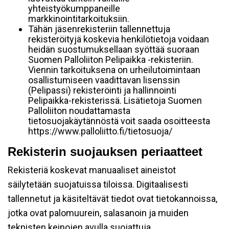
yhteistyökumppaneille
markkinointitarkoituksiin.
Tähän jäsenrekisteriin tallennettuja
rekisteröityjä koskevia henkilötietoja voidaan
heidän suostumuksellaan syöttää suoraan
Suomen Palloliiton Pelipaikka -rekisteriin.
Viennin tarkoituksena on urheilutoimintaan
osallistumiseen vaadittavan lisenssin
(Pelipassi) rekisteröinti ja hallinnointi
Pelipaikka-rekisterissä. Lisätietoja Suomen
Palloliiton noudattamasta
tietosuojakäytännöstä voit saada osoitteesta
https://www.palloliitto.fi/tietosuoja/
Rekisterin suojauksen periaatteet
Rekisteriä koskevat manuaaliset aineistot
säilytetään suojatuissa tiloissa. Digitaalisesti
tallennetut ja käsiteltävät tiedot ovat tietokannoissa,
jotka ovat palomuurein, salasanoin ja muiden
teknisten keinojen avulla suojattuja.