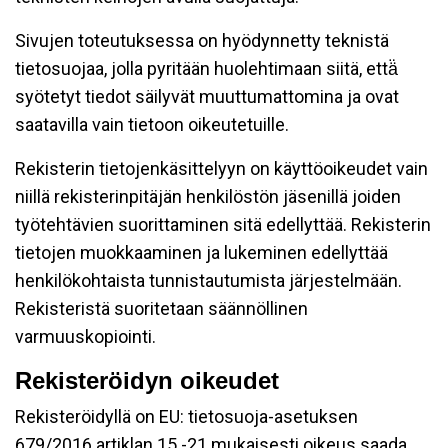
Sivujen toteutuksessa on hyödynnetty teknistä
tietosuojaa, jolla pyritään huolehtimaan siitä, että̈
syötetyt tiedot säilyvät muuttumattomina ja ovat
saatavilla vain tietoon oikeutetuille.
Rekisterin tietojenkäsittelyyn on käyttöoikeudet vain
niillä rekisterinpitäjän henkilöstön jäsenillä joiden
työtehtävien suorittaminen sitä edellyttää. Rekisterin
tietojen muokkaaminen ja lukeminen edellyttää
henkilökohtaista tunnistautumista järjestelmään.
Rekisteristä suoritetaan säännöllinen
varmuuskopiointi.
Rekisteröidyn oikeudet
Rekisteröidyllä on EU: tietosuoja-asetuksen
679/2016 artiklan 15 -21 mukaisesti oikeus saada