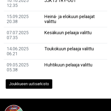
10.10.2025
JJK15 TRY-OUT
12.35
15.09.2025
Heinä- ja elokuun pelaajat
20.38
valittu
07.07.2025
Kesäkuun pelaaja valittu
07.35
14.06.2025
Toukokuun pelaaja valittu
06.21
09.05.2025
Huhtikuun pelaaja valittu
05.38
Joukkueen uutisarkisto