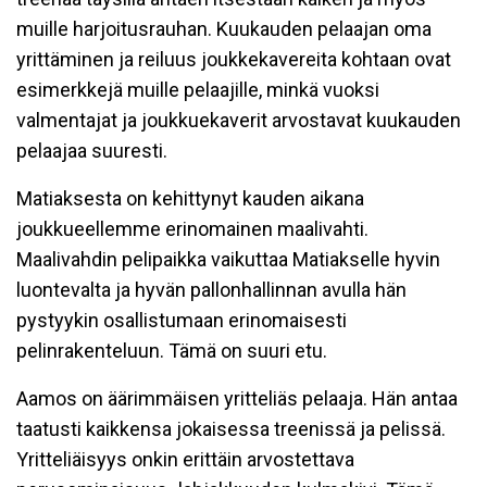
muille harjoitusrauhan. Kuukauden pelaajan oma
yrittäminen ja reiluus joukkekavereita kohtaan ovat
esimerkkejä muille pelaajille, minkä vuoksi
valmentajat ja joukkuekaverit arvostavat kuukauden
pelaajaa suuresti.
Matiaksesta on kehittynyt kauden aikana
joukkueellemme erinomainen maalivahti.
Maalivahdin pelipaikka vaikuttaa Matiakselle hyvin
luontevalta ja hyvän pallonhallinnan avulla hän
pystyykin osallistumaan erinomaisesti
pelinrakenteluun. Tämä on suuri etu.
Aamos on äärimmäisen yritteliäs pelaaja. Hän antaa
taatusti kaikkensa jokaisessa treenissä ja pelissä.
Yritteliäisyys onkin erittäin arvostettava