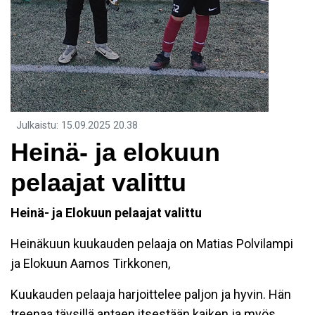
Julkaistu
:
15.09.2025
20.38
Heinä- ja elokuun
pelaajat valittu
Heinä- ja Elokuun pelaajat valittu
Heinäkuun kuukauden pelaaja on Matias Polvilampi
ja Elokuun Aamos Tirkkonen,
Kuukauden pelaaja harjoittelee paljon ja hyvin. Hän
treenaa täysillä antaen itsestään kaiken ja myös