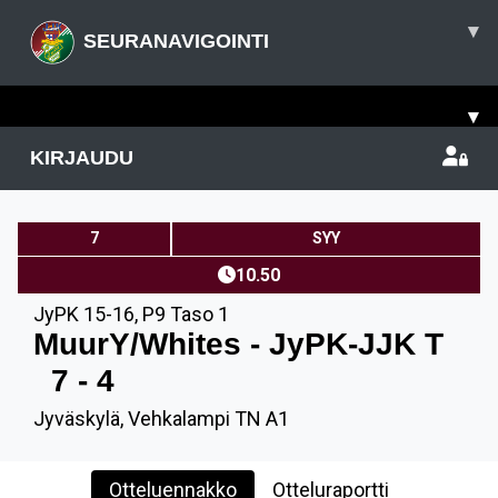
▾
SEURANAVIGOINTI
▾
KIRJAUDU
7
SYY
10.50
JyPK 15-16
,
P9 Taso 1
MuurY/Whites - JyPK-JJK T
7 - 4
Jyväskylä, Vehkalampi TN A1
Otteluennakko
Otteluraportti