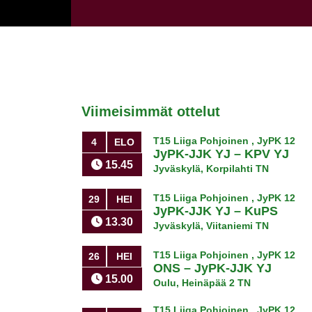
Viimeisimmät ottelut
T15 Liiga Pohjoinen , JyPK 12
4
ELO
JyPK-JJK YJ
–
KPV YJ
15.45
Jyväskylä, Korpilahti TN
T15 Liiga Pohjoinen , JyPK 12
29
HEI
JyPK-JJK YJ
–
KuPS
13.30
Jyväskylä, Viitaniemi TN
T15 Liiga Pohjoinen , JyPK 12
26
HEI
ONS
–
JyPK-JJK YJ
15.00
Oulu, Heinäpää 2 TN
T15 Liiga Pohjoinen , JyPK 12