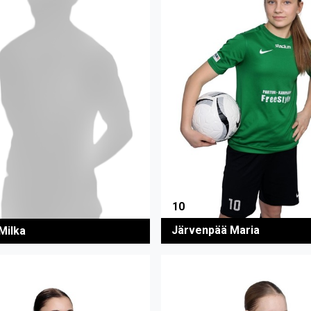
10
Järvenpää Maria
 Milka