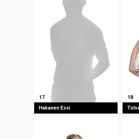
18
17
Tolv
Hakanen Essi