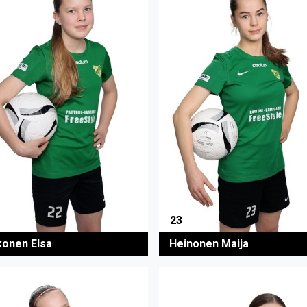
23
onen Elsa
Heinonen Maija