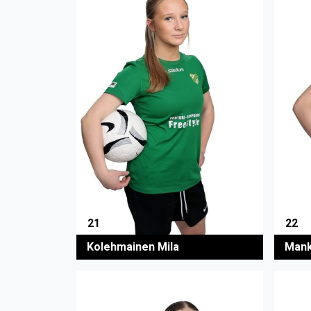
21
22
Kolehmainen Mila
Mank