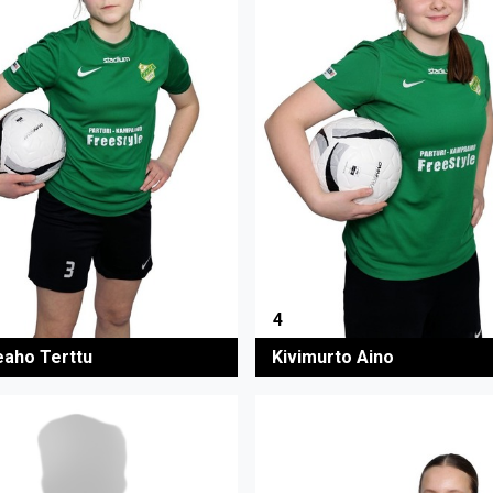
4
eaho Terttu
Kivimurto Aino