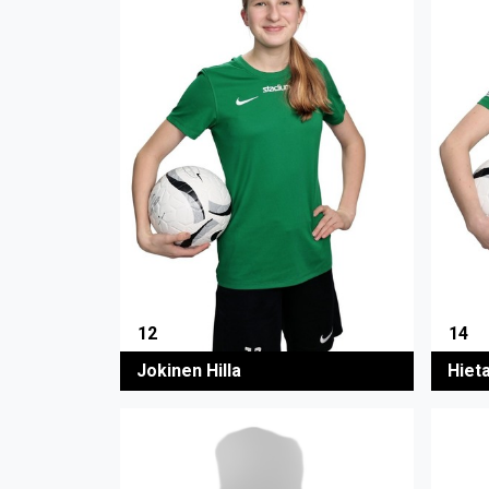
12
14
Jokinen Hilla
Hiet