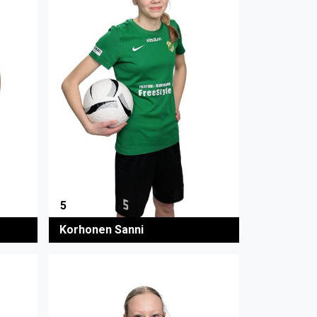
5
Korhonen Sanni