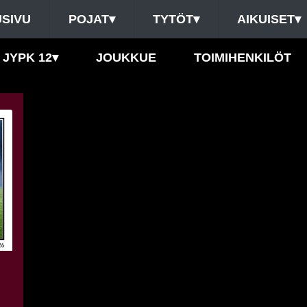
SIVU
POJAT
▾
TYTÖT
▾
AIKUISET
▾
JYPK 12
▾
JOUKKUE
TOIMIHENKILÖT