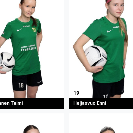
19
anen Taimi
Heljasvuo Enni