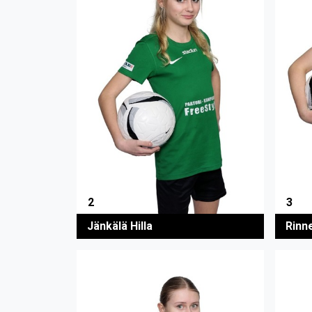
2
3
Jänkälä Hilla
Rinn