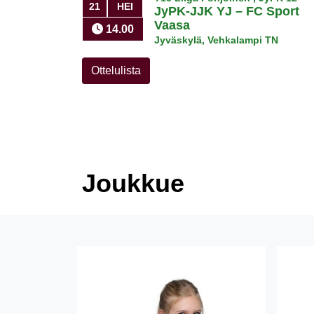
21
HEI
JyPK-JJK YJ
–
FC Sport
Vaasa
14.00
Jyväskylä, Vehkalampi TN
Ottelulista
Joukkue