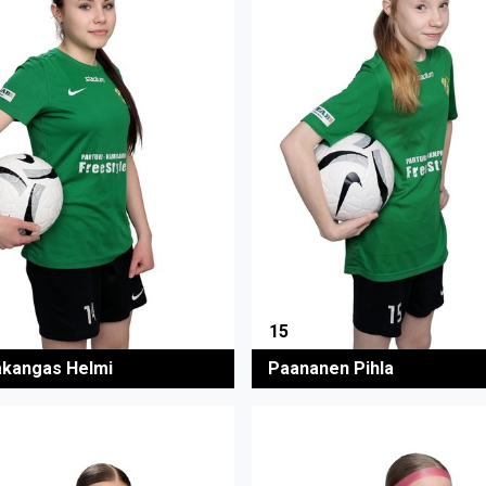
15
akangas Helmi
Paananen Pihla