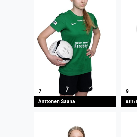
7
9
Anttonen Saana
Altti