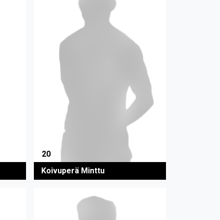
20
Koivuperä Minttu