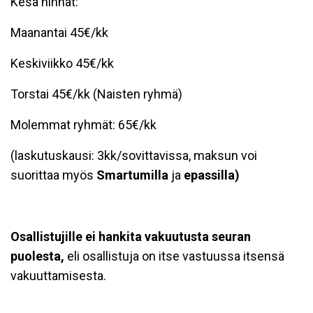
Kesä hinnat:
Maanantai 45€/kk
Keskiviikko 45€/kk
Torstai 45€/kk (Naisten ryhmä)
Molemmat ryhmät: 65€/kk
(laskutuskausi: 3kk/sovittavissa, maksun voi
suorittaa myös
S
martumilla
ja
epassilla)
Osallistujille ei hankita vakuutusta seuran
puolesta,
eli osallistuja on itse vastuussa itsensä
vakuuttamisesta.