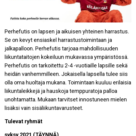
Perhefutis on lapsen ja aikuisen yhteinen harrastus.
Se on kevyt ensiaskel harrastustoimintaan ja
jalkapalloon. Perhefutis tarjoaa mahdollisuuden
liikuntataitojen kokeiluun mukavassa ympäristössä.
Perhefutis on tarkoitettu 2-4 -vuotiaille lapsille sekä
heidän vanhemmilleen. Jokaisella lapsella tulee siis
olla oma huoltaja mukana. Toimintaan kuuluu erilaisia
liikuntaleikkejä ja hauskoja temppuratoja palloa
unohtamatta. Mukaan tarvitset innostuneen mielen
lisäksi vain sisäliikuntavarusteet.
Tulevat ryhmät
syksy 2021 (TÄYNNÄ)