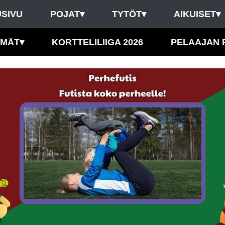
SIVU
POJAT
▾
TYTÖT
▾
AIKUISET
▾
HMÄT
▾
KORTTELILIIGA 2026
PELAAJAN 