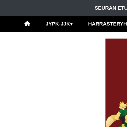
SEURAN ETU
JYPK-JJK
▾
HARRASTERY