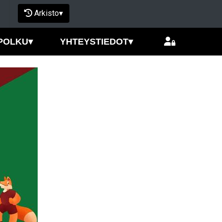
Arkisto
▾
POLKU
▾
YHTEYSTIEDOT
▾