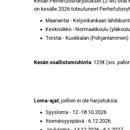
Kesän Perhefutisharjoitukset (2-4v) ovat K
on kesälle 2026 toteutuneet Perhefutisry
Maanantai - Keljonkankaan lähiliikunt
Keskiviikko - Normaalikoulu (yläkoul
Torstai - Kuokkalan (Pohjanlammen) lä
Kesän osallistumishinta
: 125€ (sis. pallo
Loma-ajat
, joilloin ei ole harjoituksia:
Syysloma - 12.-18.10.2026
Itsenäisyyspäivä - 6.12.2026
Joululoma - 14.12.2026 - 6.1.2027