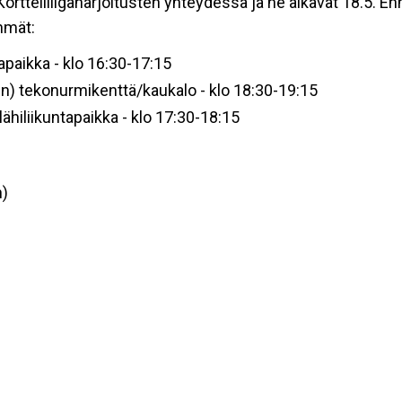
ortteliliigaharjoitusten yhteydessä ja ne alkavat 18.5. En
hmät:
apaikka - klo 16:30-17:15
un) tekonurmikenttä/kaukalo - klo 18:30-19:15
hiliikuntapaikka - klo 17:30-18:15
n)